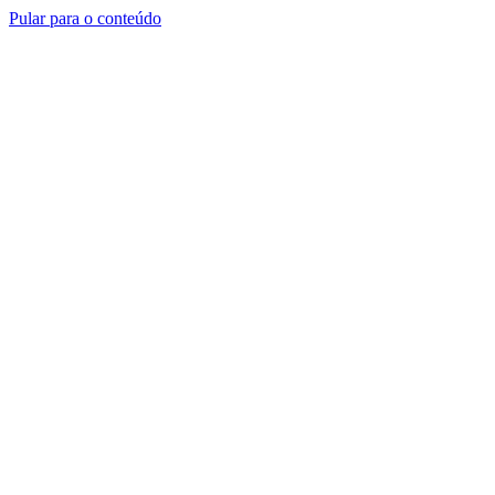
Pular para o conteúdo
Atendimento em até 30 min ·
Seg–Sex 8h–18h · Sáb 8h–12h
(41) 99662-0115
Início
Aquecedor
Manutenção
Pressurizador
Bomba de Calor
Falar com Especialista