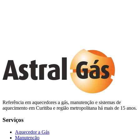
equipe envolvida no atendimento. Toda a navegação no site usa
conexão criptografada (HTTPS).
7. Contato
Dúvidas sobre esta política? Fale conosco pelo WhatsApp ou pelos
telefones informados no rodapé do site.
Referência em aquecedores a gás, manutenção e sistemas de
aquecimento em Curitiba e região metropolitana há mais de 15 anos.
Serviços
Aquecedor a Gás
Manutenção